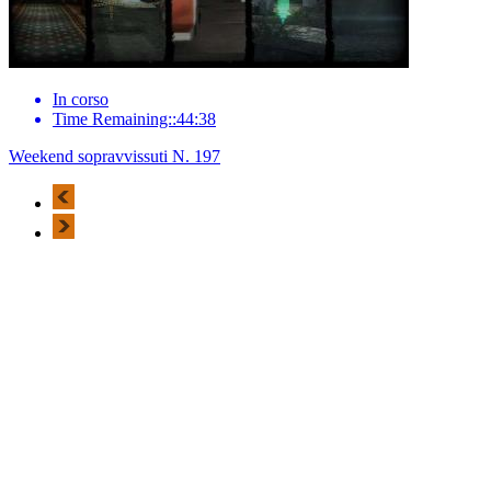
In corso
Time Remaining::44:38
Weekend sopravvissuti N. 197