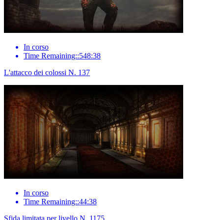
In corso
Time Remaining::548:38
L'attacco dei colossi N. 137
In corso
Time Remaining::44:38
Sfida limitata per livello N. 1175