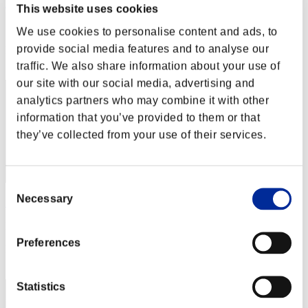
Zloj
This website uses cookies
Punteggio:Lv:1/01'21"83
We use cookies to personalise content and ads, to
provide social media features and to analyse our
Posizione
12
traffic. We also share information about your use of
our site with our social media, advertising and
analytics partners who may combine it with other
information that you’ve provided to them or that
they’ve collected from your use of their services.
Consent
Necessary
Selection
Dolphim
Punteggio:Lv:1/01'34"02
Preferences
Posizione
13
Statistics