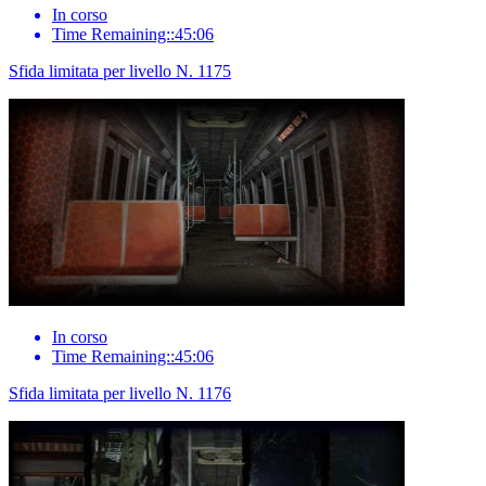
In corso
Time Remaining::45:06
Sfida limitata per livello N. 1175
In corso
Time Remaining::45:06
Sfida limitata per livello N. 1176