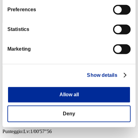
Preferences
Statistics
Kamille
Punteggio:Lv:1/00'56"55
Marketing
Posizione
4
Show details
Allow all
Deny
the-world-ddd
Punteggio:Lv:1/00'57"56