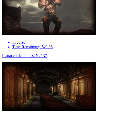
In corso
Time Remaining::549:06
L'attacco dei colossi N. 137