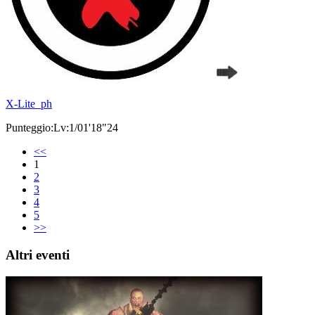
X-Lite_ph
Punteggio:Lv:1/01'18"24
<<
1
2
3
4
5
>>
Altri eventi