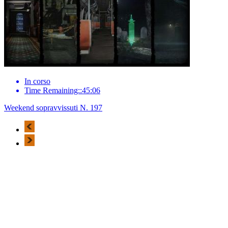
In corso
Time Remaining::45:06
Weekend sopravvissuti N. 197