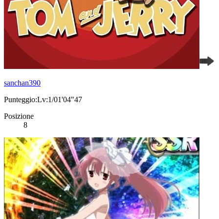
sanchan390
Punteggio:Lv:1/01'04"47
Posizione
8