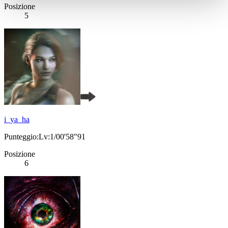
Posizione
5
i_ya_ha
Punteggio:Lv:1/00'58"91
Posizione
6