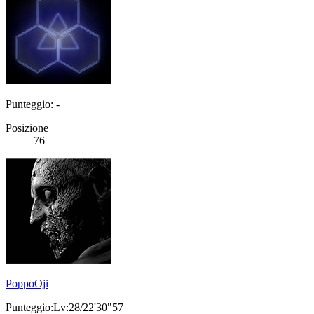
Punteggio: -
Posizione
76
PoppoOji
Punteggio:Lv:28/22'30"57