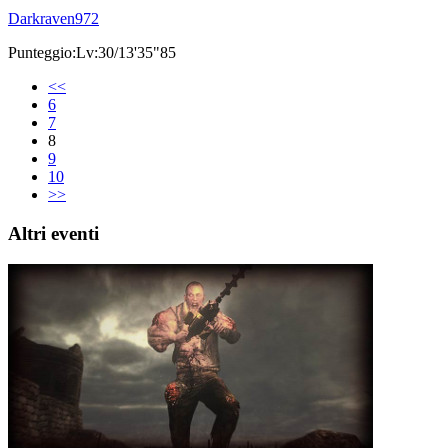
Darkraven972
Punteggio:Lv:30/13'35"85
<<
6
7
8
9
10
>>
Altri eventi