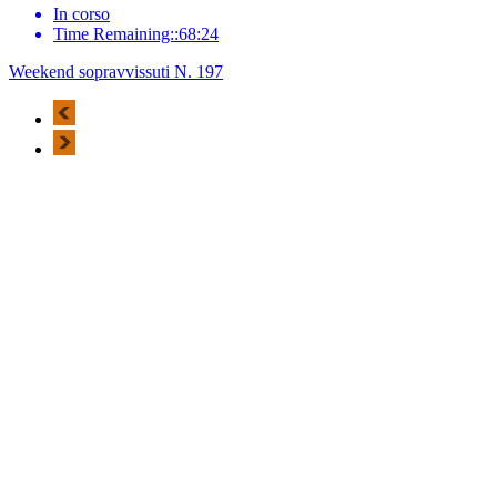
In corso
Time Remaining::68:24
Weekend sopravvissuti N. 197