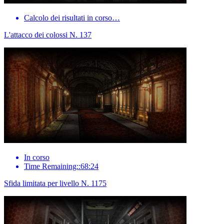
Calcolo dei risultati in corso…
L'attacco dei colossi N. 137
In corso
Time Remaining::68:24
Sfida limitata per livello N. 1175