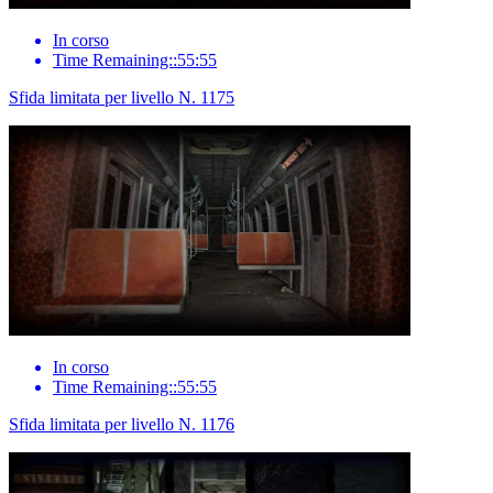
In corso
Time Remaining::55:55
Sfida limitata per livello N. 1175
In corso
Time Remaining::55:55
Sfida limitata per livello N. 1176