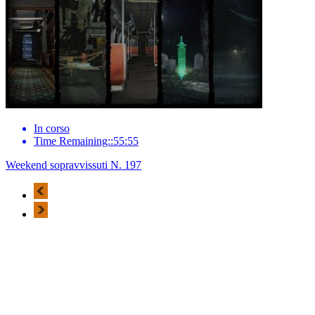
In corso
Time Remaining::55:55
Weekend sopravvissuti N. 197