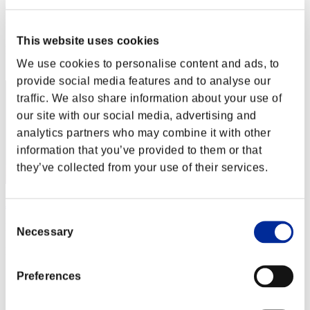
Night of Nights
Punteggio:Lv:1/01'14"64
This website uses cookies
Posizione
2
We use cookies to personalise content and ads, to
provide social media features and to analyse our
traffic. We also share information about your use of
our site with our social media, advertising and
analytics partners who may combine it with other
information that you’ve provided to them or that
they’ve collected from your use of their services.
Jimmy
Consent
Punteggio:Lv:1/01'15"83
Necessary
Selection
Posizione
3
Preferences