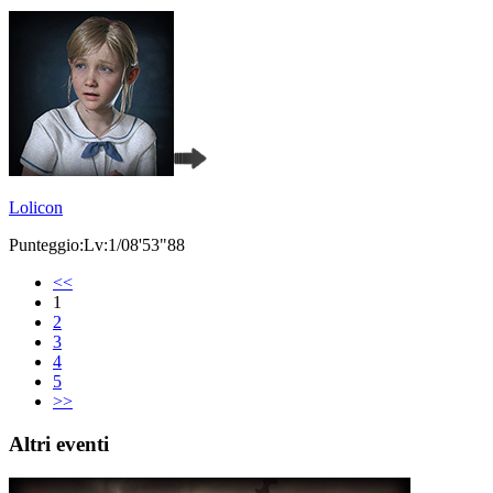
Lolicon
Punteggio:Lv:1/08'53"88
<<
1
2
3
4
5
>>
Altri eventi