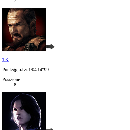
7
TK
Punteggio:Lv:1/04'14"99
Posizione
8