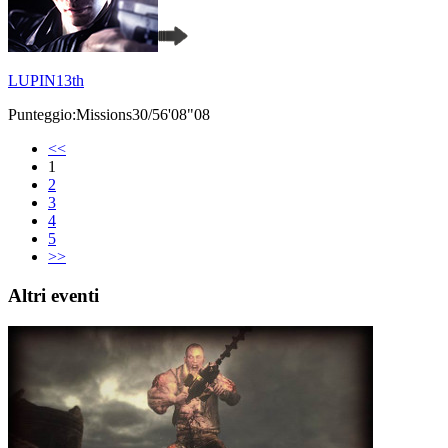
LUPIN13th
Punteggio:Missions30/56'08"08
<<
1
2
3
4
5
>>
Altri eventi