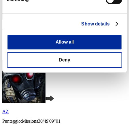
Show details
Jimmy
Punteggio:Missions30/46'50"21
Allow all
Posizione
3
Deny
AZ
Punteggio:Missions30/49'09"01