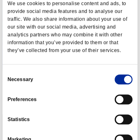
We use cookies to personalise content and ads, to
provide social media features and to analyse our
traffic. We also share information about your use of
our site with our social media, advertising and
analytics partners who may combine it with other
information that you’ve provided to them or that
they’ve collected from your use of their services.
Consent
Necessary
winfall777
Selection
Punteggio:Missions30/46'09"69
Preferences
Posizione
2
Statistics
Marketing