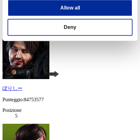
Allow all
Punteggio:86041903
Posizione
4
Deny
ぽりしー
Punteggio:84753577
Posizione
5