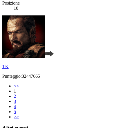
Posizione
10
TK
Punteggio:32447665
<<
1
2
3
4
5
>>
Altri eventi