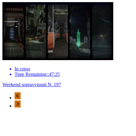
In corso
Time Remaining::47:25
Weekend sopravvissuti N. 197