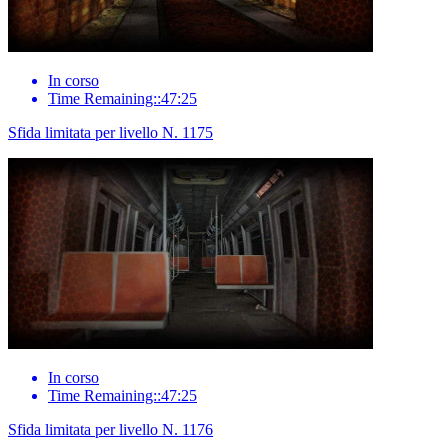
In corso
Time Remaining::47:25
Sfida limitata per livello N. 1175
In corso
Time Remaining::47:25
Sfida limitata per livello N. 1176