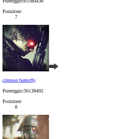
Punteggio:65580436
Posizione
7
crimson butterfly
Punteggio:56138492
Posizione
8