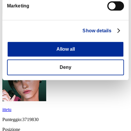
Marketing
Roxasora
Show details
Punteggio:3817355
Posizione
Allow all
54
Deny
ittetu
Punteggio:3719830
Posizione