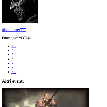
bloodhunter777
Punteggio:2937240
<<
4
5
6
7
8
>>
Altri eventi