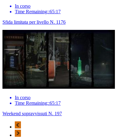
In corso
Time Remaining::65:17
Sfida limitata per livello N. 1176
In corso
Time Remaining::65:17
Weekend sopravvissuti N. 197