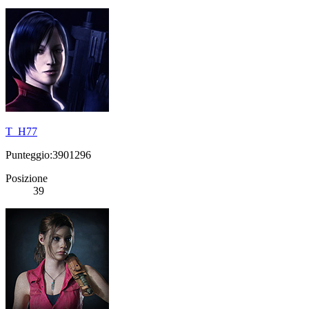
T_H77
Punteggio:3901296
Posizione
39