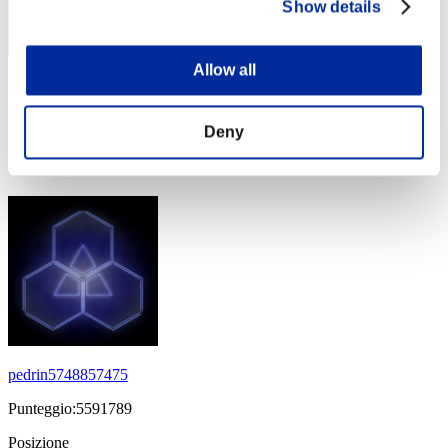
Show details
Allow all
Caleblu
Punteggio:6102072
Deny
Posizione
34
pedrin5748857475
Punteggio:5591789
Posizione