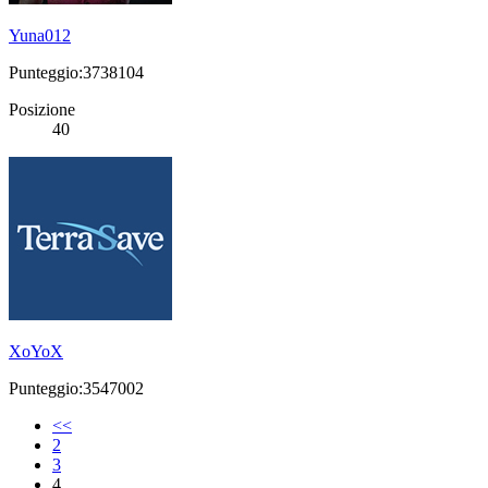
Yuna012
Punteggio:3738104
Posizione
40
XoYoX
Punteggio:3547002
<<
2
3
4