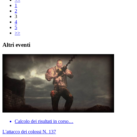
1
2
3
4
5
>>
Altri eventi
Calcolo dei risultati in corso…
L'attacco dei colossi N. 137