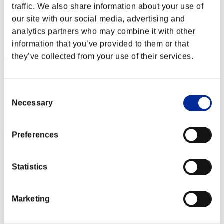
BadBoyForce
traffic. We also share information about your use of
our site with our social media, advertising and
Punteggio:Lv:1/07'14"19
analytics partners who may combine it with other
Posizione
information that you’ve provided to them or that
22
they’ve collected from your use of their services.
Consent
Necessary
Selection
Preferences
senveth
Punteggio:Lv:1/07'16"62
Statistics
Posizione
23
Marketing