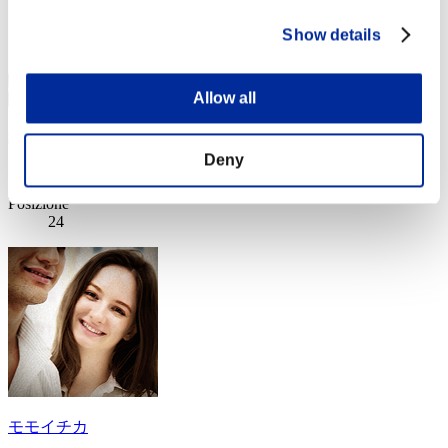
Show details
Allow all
scorpion_ka
Deny
Punteggio:Lv:1/07'45"55
Posizione
24
モモイチカ