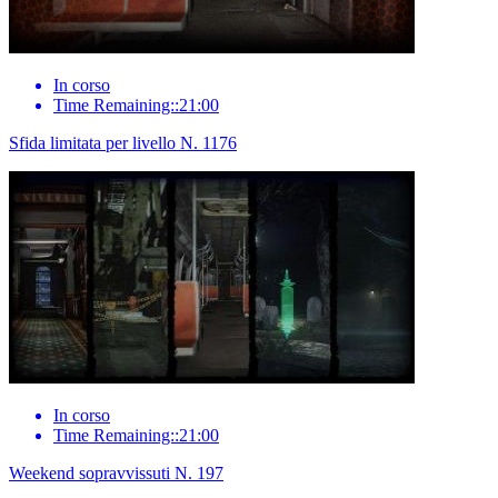
In corso
Time Remaining::21:00
Sfida limitata per livello N. 1176
In corso
Time Remaining::21:00
Weekend sopravvissuti N. 197