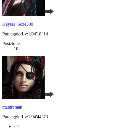
Keyser_Soze300
Punteggio:Lv:1/04'18"14
Posizione
10
matureman
Punteggio:Lv:1/04'44"73
<<