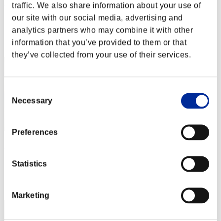
no name
traffic. We also share information about your use of
our site with our social media, advertising and
Punteggio:Lv:1/02'27"24
analytics partners who may combine it with other
Posizione
information that you’ve provided to them or that
2
they’ve collected from your use of their services.
Consent
Necessary
Selection
Preferences
Andy
Punteggio:Lv:1/02'43"52
Statistics
Posizione
3
Marketing