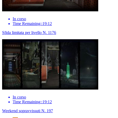
In corso
Time Remaining::19:12
Sfida limitata per livello N. 1176
In corso
Time Remaining::19:12
Weekend sopravvissuti N. 197