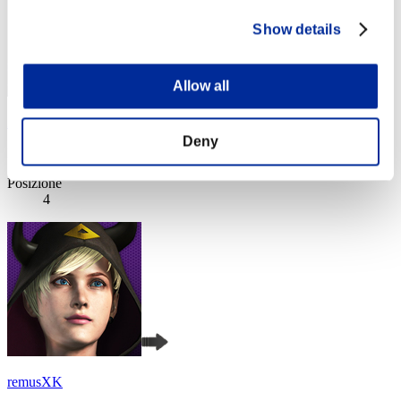
Show details
Allow all
ZaraSpook
Deny
Punteggio:Lv:1/02'59"49
Posizione
4
remusXK