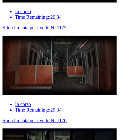
In corso
Time Remaining::20:34
Sfida limitata per livello N. 1175
In corso
Time Remaining::20:34
Sfida limitata per livello N. 1176