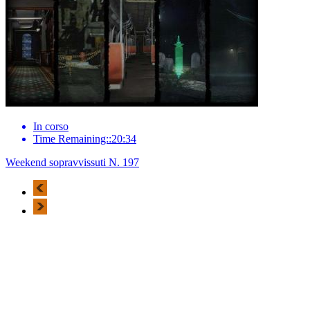
In corso
Time Remaining::20:34
Weekend sopravvissuti N. 197