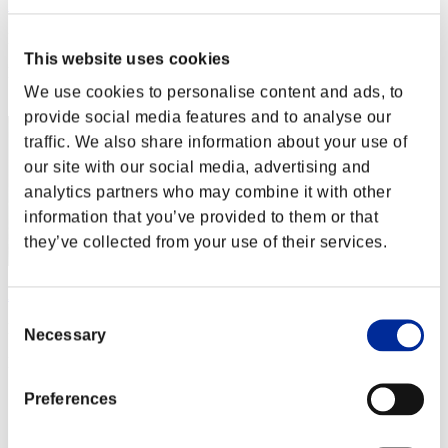
Night of Nights
Punteggio:Lv:1/02'37"39
This website uses cookies
Posizione
2
We use cookies to personalise content and ads, to
provide social media features and to analyse our
traffic. We also share information about your use of
our site with our social media, advertising and
analytics partners who may combine it with other
information that you’ve provided to them or that
they’ve collected from your use of their services.
Aniki.tlr
Consent
Punteggio:Lv:1/02'48"00
Necessary
Selection
Posizione
3
Preferences