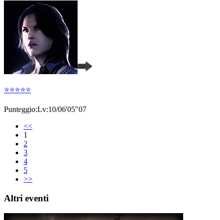
⭐️⭐️⭐️⭐️⭐️
Punteggio:Lv:10/06'05"07
<<
1
2
3
4
5
>>
Altri eventi