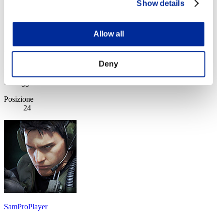
Show details
Allow all
Deny
Spif02
Punteggio:Missions14/58'20"74
Posizione
24
SamProPlayer