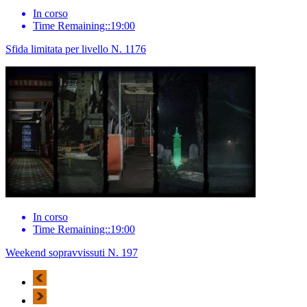
In corso
Time Remaining::19:00
Sfida limitata per livello N. 1176
In corso
Time Remaining::19:00
Weekend sopravvissuti N. 197