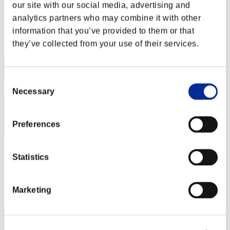
ARTEMISNIKE
our site with our social media, advertising and
analytics partners who may combine it with other
Punteggio:Missions15/59'00"85
information that you’ve provided to them or that
Posizione
they’ve collected from your use of their services.
22
Consent
Necessary
Selection
Preferences
Rosa4548
Statistics
Punteggio:Missions14/57'52"64
Posizione
Marketing
23