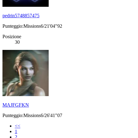
pedrin5748857475
Punteggio:Missions6/21'04"92
Posizione
30
MAJFGFKN
Punteggio:Missions6/26'41"07
<<
1
2