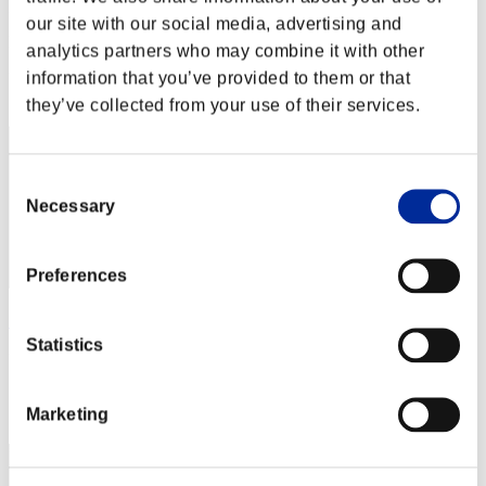
gabu
our site with our social media, advertising and
Punteggio:Lv:59/03'35"68
analytics partners who may combine it with other
information that you’ve provided to them or that
Posizione
12
they’ve collected from your use of their services.
Consent
Necessary
Selection
Preferences
キキラン
Statistics
Punteggio:Lv:70/03'47"64
Posizione
Marketing
13