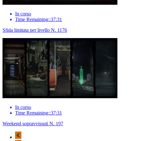
In corso
Time Remaining::37:31
Sfida limitata per livello N. 1176
In corso
Time Remaining::37:31
Weekend sopravvissuti N. 197