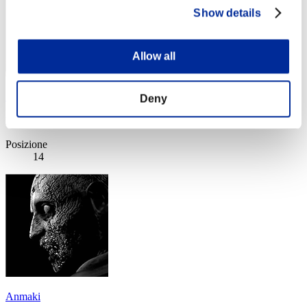
Show details
Allow all
スリンガーくん1JZ
Deny
Punteggio:Lv:80/11'03"99
Posizione
14
Anmaki