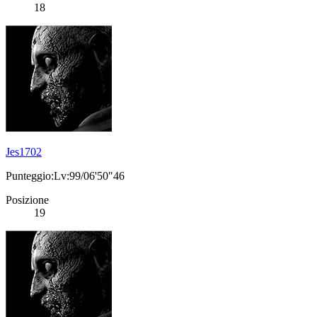
18
Jes1702
Punteggio:Lv:99/06'50"46
Posizione
19