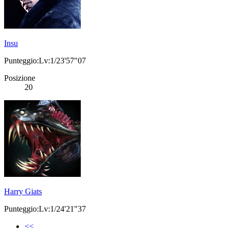
Insu
Punteggio:Lv:1/23'57"07
Posizione
20
Harry Giats
Punteggio:Lv:1/24'21"37
<<