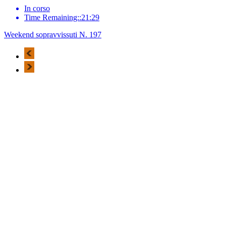
In corso
Time Remaining::21:29
Weekend sopravvissuti N. 197