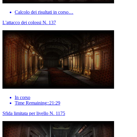
Calcolo dei risultati in corso…
L'attacco dei colossi N. 137
In corso
Time Remaining::21:29
Sfida limitata per livello N. 1175