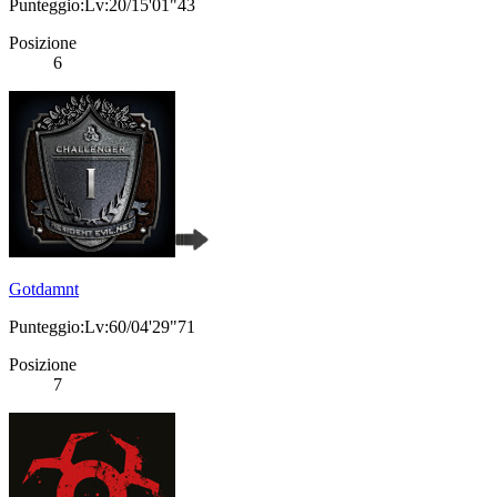
Punteggio:Lv:20/15'01"43
Posizione
6
Gotdamnt
Punteggio:Lv:60/04'29"71
Posizione
7