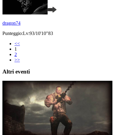
dragon74
Punteggio:Lv:93/10'10"83
<<
1
2
>>
Altri eventi