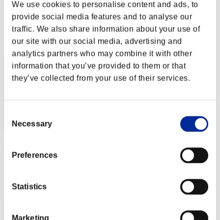
nwk000063
We use cookies to personalise content and ads, to
provide social media features and to analyse our
Punteggio:Lv:1/03'49"66
traffic. We also share information about your use of
Posizione
our site with our social media, advertising and
2
analytics partners who may combine it with other
information that you’ve provided to them or that
they’ve collected from your use of their services.
Consent
Necessary
Selection
OHOTNIK3319_
Preferences
Punteggio:Lv:1/04'02"73
Posizione
Statistics
3
Marketing