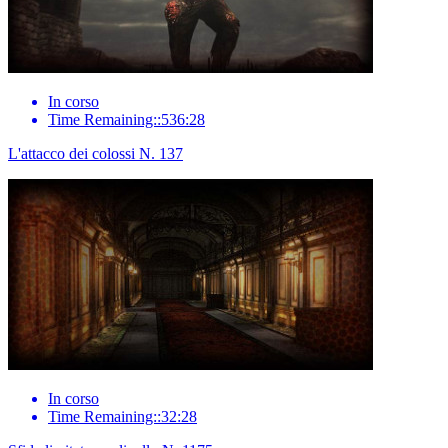
In corso
Time Remaining::536:28
L'attacco dei colossi N. 137
In corso
Time Remaining::32:28