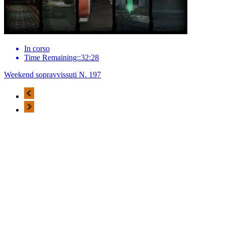
In corso
Time Remaining::32:28
Weekend sopravvissuti N. 197