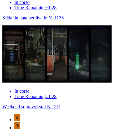
In corso
Time Remaining::1:28
Sfida limitata per livello N. 1176
In corso
Time Remaining::1:28
Weekend sopravvissuti N. 197