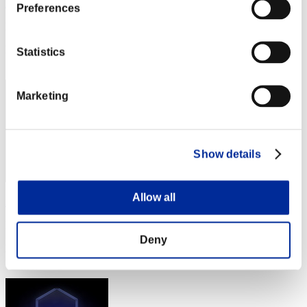
RealPanchoLover
Preferences
Punteggio:Lv:1/08'35"90
Posizione
Statistics
12
Marketing
Show details
Allow all
Zond-Lilac
Punteggio:Lv:31/04'54"63
Deny
Posizione
13