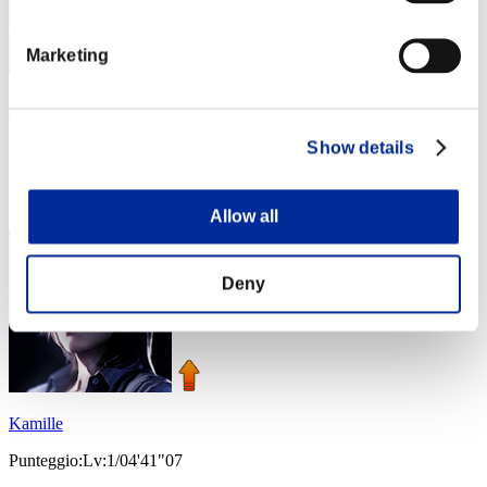
Marketing
ミⒶ&Ⓖ彡
Punteggio:Lv:1/03'31"48
Show details
Posizione
3
Allow all
Deny
Kamille
Punteggio:Lv:1/04'41"07