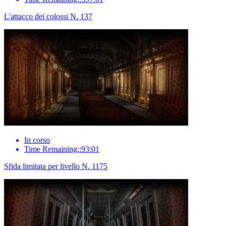
L'attacco dei colossi N. 137
In corso
Time Remaining::93:01
Sfida limitata per livello N. 1175