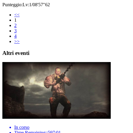
Punteggio:Lv:1/08'57"62
<<
1
2
3
4
>>
Altri eventi
In corso
Time Remaining::597:01