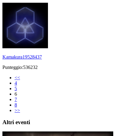
Kamakura19528437
Punteggio:536232
<<
4
5
6
7
8
>>
Altri eventi