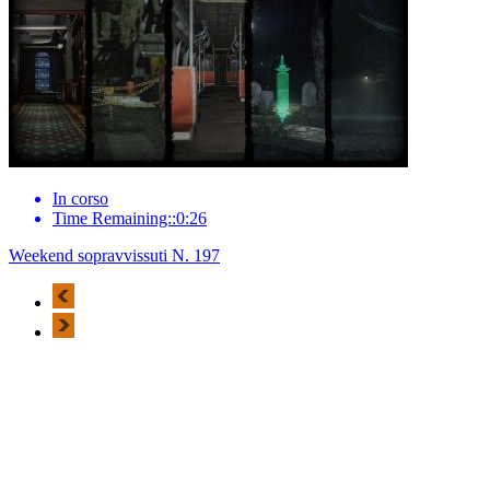
In corso
Time Remaining::0:26
Weekend sopravvissuti N. 197