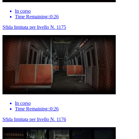
In corso
Time Remaining::0:26
Sfida limitata per livello N. 1175
In corso
Time Remaining::0:26
Sfida limitata per livello N. 1176