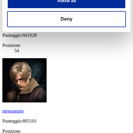
Allow all
Deny
yuuka
Punteggio:941028
Posizione
54
megasaurio
Punteggio:895101
Posizione