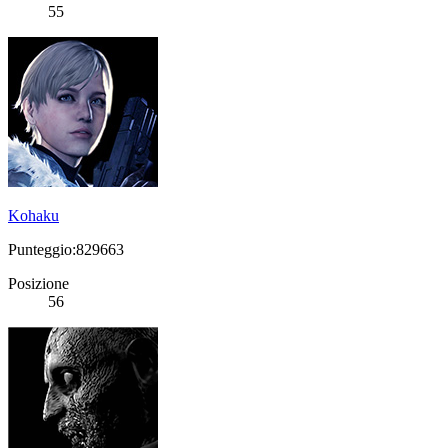
55
Kohaku
Punteggio:829663
Posizione
56