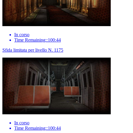
In corso
Time Remaining::100:44
Sfida limitata per livello N. 1175
In corso
Time Remaining::100:44