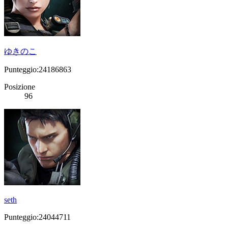
ゆきのこ
Punteggio:24186863
Posizione
96
seth
Punteggio:24044711