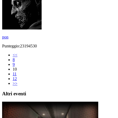
pon
Punteggio:23194530
<<
8
9
10
11
12
>>
Altri eventi