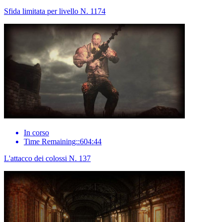
Sfida limitata per livello N. 1174
In corso
Time Remaining::604:44
L'attacco dei colossi N. 137