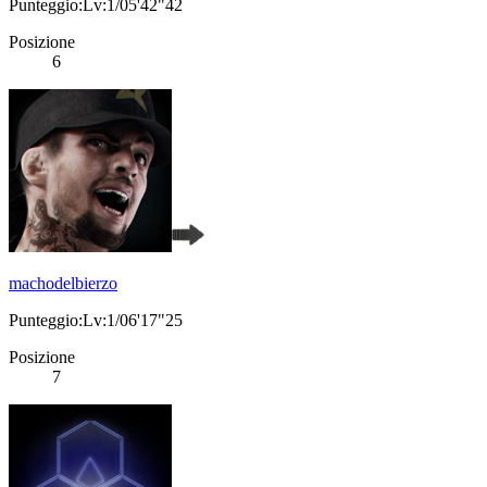
Punteggio:Lv:1/05'42"42
Posizione
6
machodelbierzo
Punteggio:Lv:1/06'17"25
Posizione
7