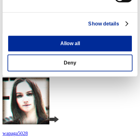
Show details
Massive attack
Allow all
Punteggio:Lv:1/04'36"09
Deny
Posizione
4
wapaga5028