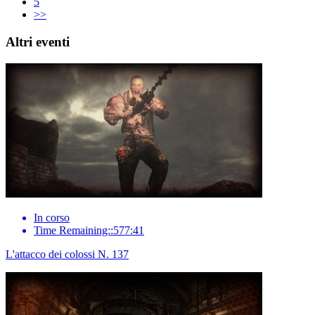
5
>>
Altri eventi
In corso
Time Remaining::577:41
L'attacco dei colossi N. 137