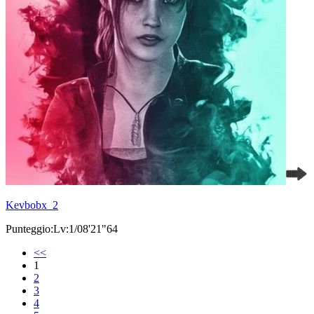
Kevbobx_2
Punteggio:Lv:1/08'21"64
<<
1
2
3
4