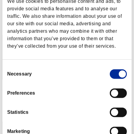
We use cookies to personalise content and ads, to
RaDa
provide social media features and to analyse our
Punteggio:Lv:1/03'56"64
traffic. We also share information about your use of
Posizione
our site with our social media, advertising and
2
analytics partners who may combine it with other
information that you’ve provided to them or that
they’ve collected from your use of their services.
Consent
Necessary
Selection
Kamille
Preferences
Punteggio:Lv:1/04'13"27
Posizione
Statistics
3
Marketing