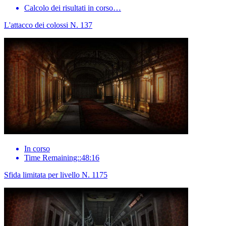
Calcolo dei risultati in corso…
L'attacco dei colossi N. 137
In corso
Time Remaining::48:16
Sfida limitata per livello N. 1175