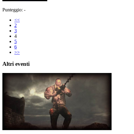
Punteggio: -
<<
2
3
4
5
6
>>
Altri eventi