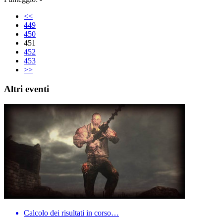
<<
449
450
451
452
453
>>
Altri eventi
Calcolo dei risultati in corso…