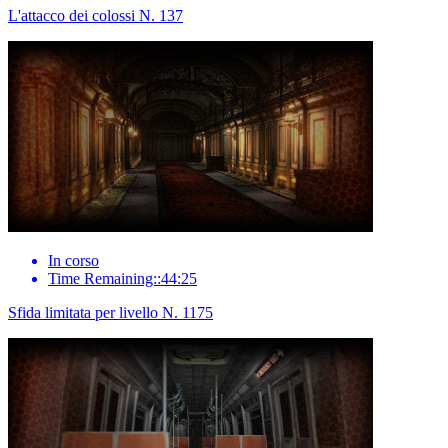
L'attacco dei colossi N. 137
In corso
Time Remaining::44:25
Sfida limitata per livello N. 1175