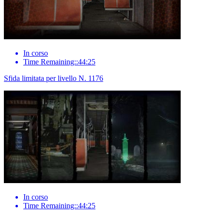
In corso
Time Remaining::44:25
Sfida limitata per livello N. 1176
In corso
Time Remaining::44:25