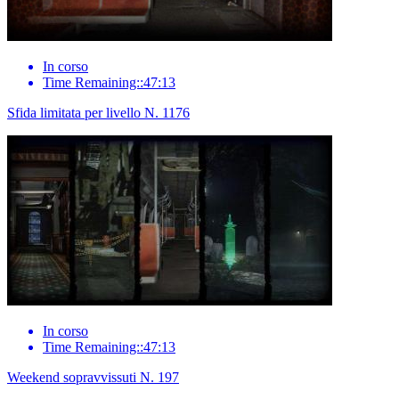
In corso
Time Remaining::47:13
Sfida limitata per livello N. 1176
In corso
Time Remaining::47:13
Weekend sopravvissuti N. 197