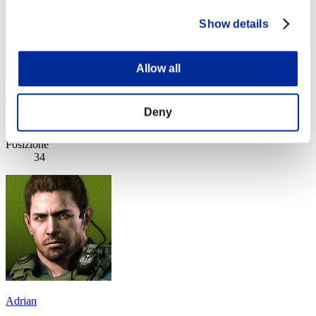
Show details
Allow all
seiryu0521
Deny
Punteggio:Lv:40/01'45"44
Posizione
34
Adrian