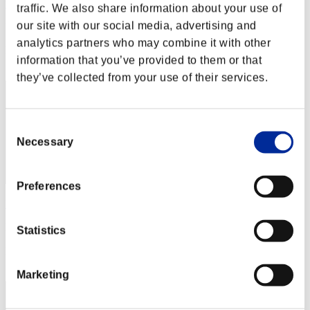
yoppiy
traffic. We also share information about your use of
our site with our social media, advertising and
Punteggio:Lv:37/03'34"72
analytics partners who may combine it with other
Posizione
information that you’ve provided to them or that
32
they’ve collected from your use of their services.
Consent
Necessary
Selection
Preferences
MrJack04
Punteggio:Lv:39/04'44"55
Statistics
Posizione
33
Marketing