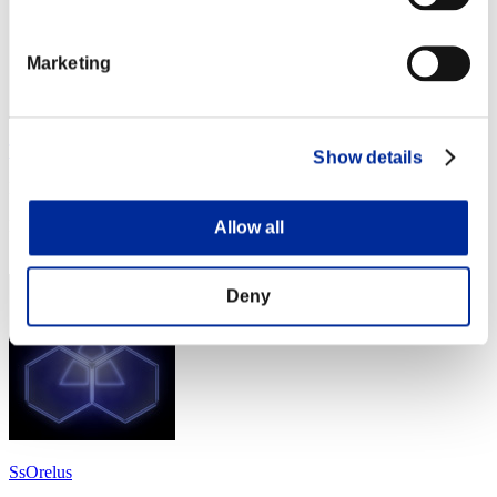
Marketing
TerminatorJerry
Show details
Punteggio:Missions21/58'56"54
Posizione
Allow all
54
Deny
SsOrelus