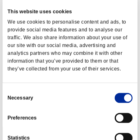
UnseenRa
This website uses cookies
Punteggio:Missions24/58'29"88
We use cookies to personalise content and ads, to
Posizione
52
provide social media features and to analyse our
traffic. We also share information about your use of
our site with our social media, advertising and
analytics partners who may combine it with other
information that you’ve provided to them or that
they’ve collected from your use of their services.
Consent
DeepDarkFantasy
Necessary
Selection
Punteggio:Missions23/56'01"20
Posizione
Preferences
53
Statistics