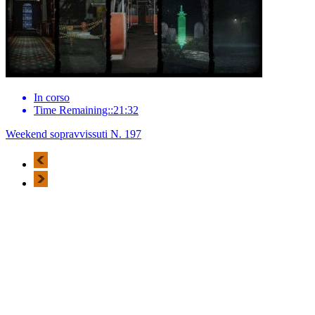
In corso
Time Remaining::21:32
Weekend sopravvissuti N. 197