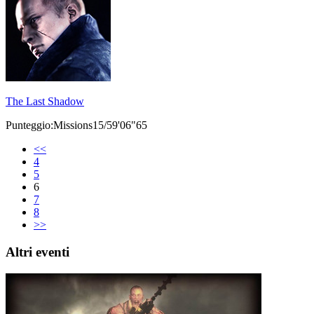
The Last Shadow
Punteggio:Missions15/59'06"65
<<
4
5
6
7
8
>>
Altri eventi