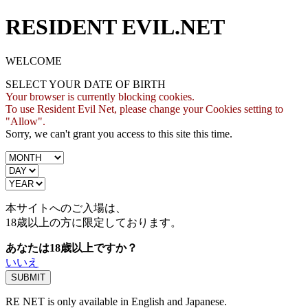
RESIDENT EVIL.NET
WELCOME
SELECT YOUR DATE OF BIRTH
Your browser is currently blocking cookies.
To use Resident Evil Net, please change your Cookies setting to
"Allow".
Sorry, we can't grant you access to this site this time.
本サイトへのご入場は、
18歳
以上の方に限定しております。
あなたは18歳以上ですか？
いいえ
RE NET is only available in English and Japanese.