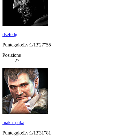
dsefedg
Punteggio:Lv:1/13'27"55
Posizione
27
maka_paka
Punteggio:Lv:1/13'31"81