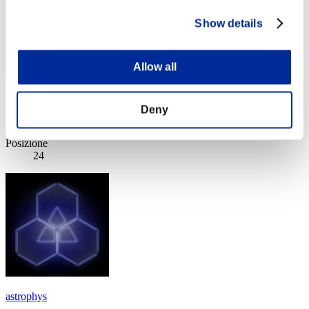
Show details
Allow all
Chamber124
Deny
Punteggio:Lv:1/12'45"09
Posizione
24
astrophys