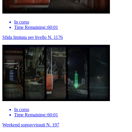
In corso
Time Remaining::60:01
Sfida limitata per livello N. 1176
In corso
Time Remaining::60:01
Weekend sopravvissuti N. 197