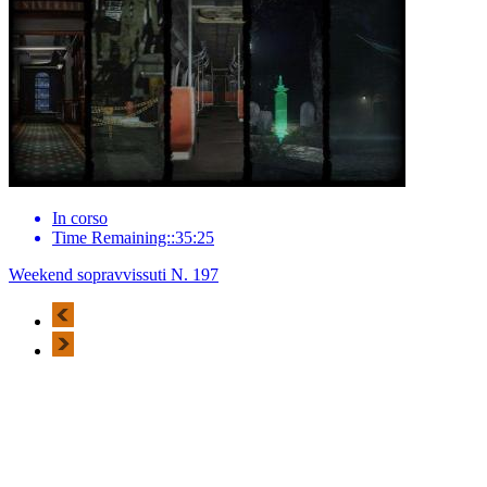
In corso
Time Remaining::35:25
Weekend sopravvissuti N. 197