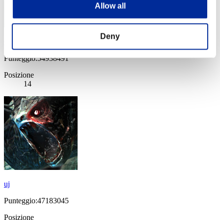
Allow all
Deny
CREVLADAL
Punteggio:54938491
Posizione
14
uj
Punteggio:47183045
Posizione