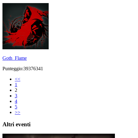
Goth_Flame
Punteggio:39376341
<<
1
2
3
4
5
>>
Altri eventi