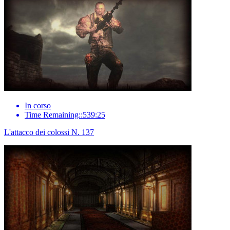
In corso
Time Remaining::539:25
L'attacco dei colossi N. 137