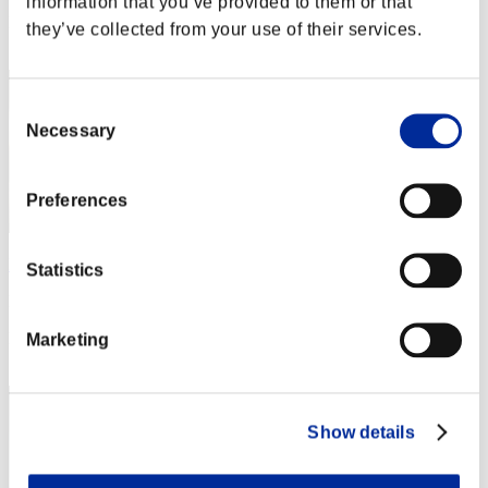
information that you’ve provided to them or that
Posizione
they’ve collected from your use of their services.
12
Consent
Necessary
Selection
Preferences
RichardaikenO
Statistics
Punteggio:58998252
Posizione
Marketing
13
Show details