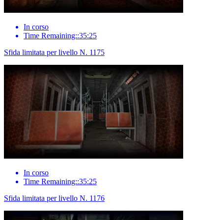
In corso
Time Remaining::35:25
Sfida limitata per livello N. 1175
In corso
Time Remaining::35:25
Sfida limitata per livello N. 1176