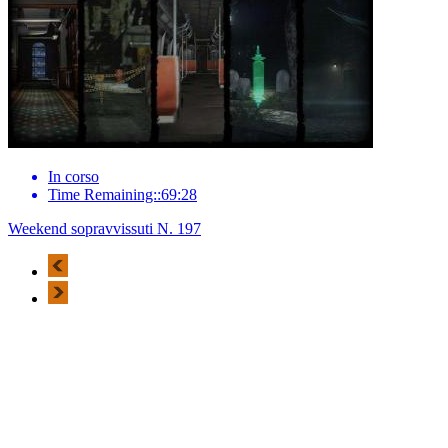
In corso
Time Remaining::69:28
Weekend sopravvissuti N. 197