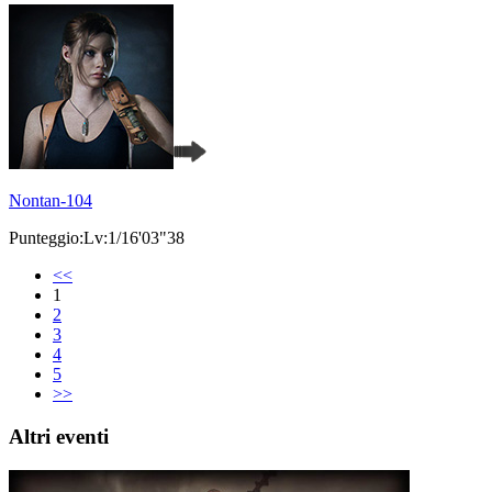
Nontan-104
Punteggio:Lv:1/16'03"38
<<
1
2
3
4
5
>>
Altri eventi