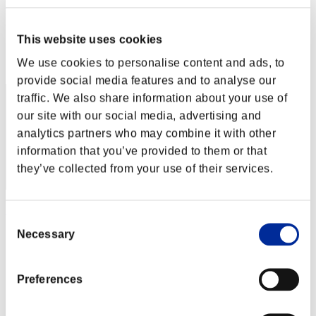
カップラーメン アタック
Punteggio:Lv:1/03'05"30
This website uses cookies
Posizione
We use cookies to personalise content and ads, to
2
provide social media features and to analyse our
traffic. We also share information about your use of
our site with our social media, advertising and
analytics partners who may combine it with other
information that you’ve provided to them or that
they’ve collected from your use of their services.
leon375
Consent
Necessary
Punteggio:Lv:1/03'36"65
Selection
Posizione
3
Preferences