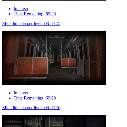
In corso
Time Remaining::69:28
Sfida limitata per livello N. 1175
In corso
Time Remaining::69:28
Sfida limitata per livello N. 1176