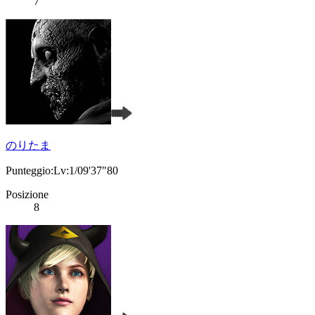
7
のりたま
Punteggio:Lv:1/09'37"80
Posizione
8