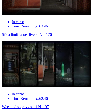
In corso
Time Remaining::62:46
Sfida limitata per livello N. 1176
In corso
Time Remaining::62:46
Weekend sopravvissuti N. 197