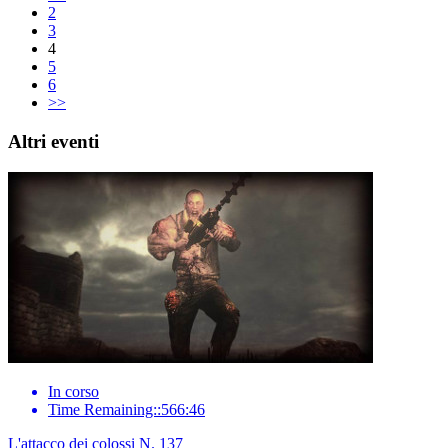
2
3
4
5
6
>>
Altri eventi
In corso
Time Remaining::566:46
L'attacco dei colossi N. 137