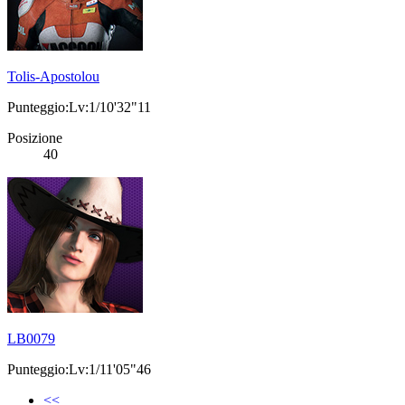
Tolis-Apostolou
Punteggio:Lv:1/10'32"11
Posizione
40
LB0079
Punteggio:Lv:1/11'05"46
<<