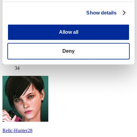
Show details
Allow all
CrankyLandlord
Deny
Punteggio:Lv:1/08'14"59
Posizione
34
Relic-Hunter28