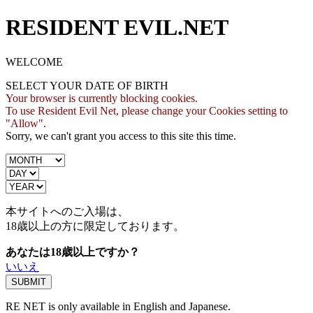
RESIDENT EVIL.NET
WELCOME
SELECT YOUR DATE OF BIRTH
Your browser is currently blocking cookies.
To use Resident Evil Net, please change your Cookies setting to
"Allow".
Sorry, we can't grant you access to this site this time.
本サイトへのご入場は、
18歳
以上の方に限定しております。
あなたは18歳以上ですか？
いいえ
RE NET is only available in English and Japanese.