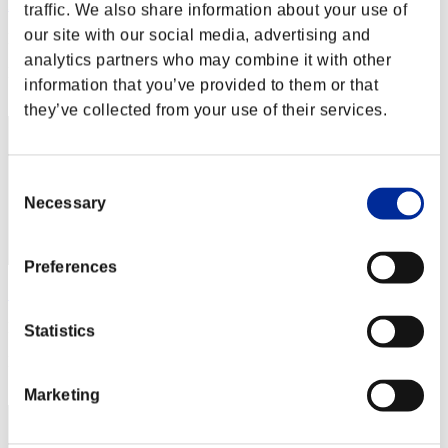
Hilda Guardian
traffic. We also share information about your use of
our site with our social media, advertising and
Punteggio:Lv:1/04'09"89
analytics partners who may combine it with other
Posizione
information that you’ve provided to them or that
2
they’ve collected from your use of their services.
Consent
Necessary
Selection
Preferences
SEBA
Punteggio:Lv:1/04'21"57
Statistics
Posizione
3
Marketing