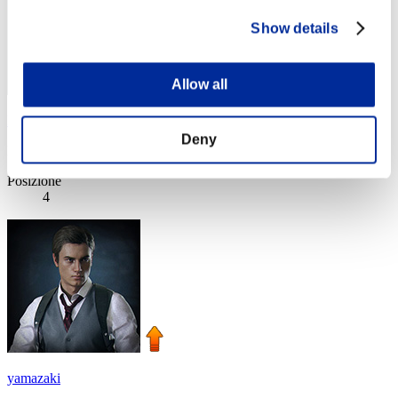
Show details
Allow all
Nevalyn
Deny
Punteggio:Lv:1/04'50"07
Posizione
4
yamazaki