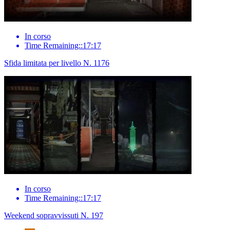
In corso
Time Remaining::17:17
Sfida limitata per livello N. 1176
In corso
Time Remaining::17:17
Weekend sopravvissuti N. 197