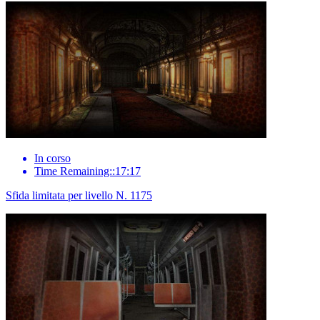
In corso
Time Remaining::17:17
Sfida limitata per livello N. 1175