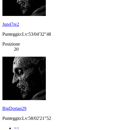
Jun47re2
Punteggio:Lv:53/04'32"48
Posizione
20
BigDorian29
Punteggio:Lv:58/02'21"52
<<