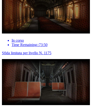
In corso
Time Remaining::73:50
Sfida limitata per livello N. 1175