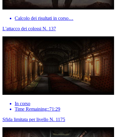
Calcolo dei risultati in corso…
L'attacco dei colossi N. 137
In corso
Time Remaining::71:29
Sfida limitata per livello N. 1175