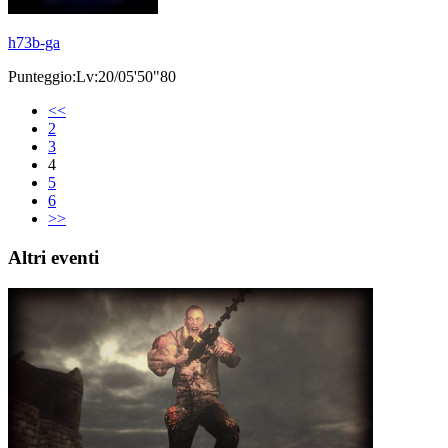
h73b-ga
Punteggio:Lv:20/05'50"80
<<
2
3
4
5
6
>>
Altri eventi