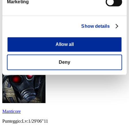
Marketing
Show details
yup
Punteggio:Lv:1/24'52"29
Allow all
Posizione
33
Deny
Manticore
Punteggio:Lv:1/29'06"11