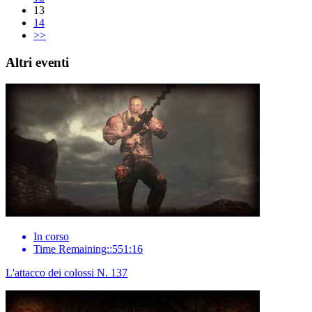
13
14
>>
Altri eventi
In corso
Time Remaining::551:16
L'attacco dei colossi N. 137