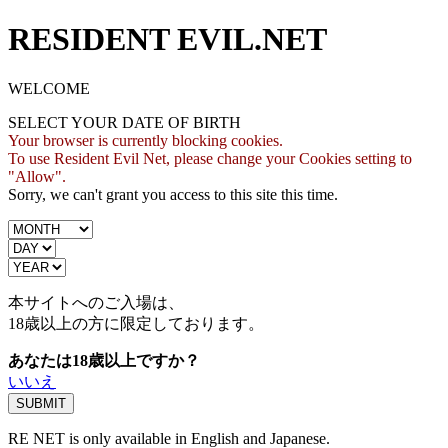
RESIDENT EVIL.NET
WELCOME
SELECT YOUR DATE OF BIRTH
Your browser is currently blocking cookies.
To use Resident Evil Net, please change your Cookies setting to
"Allow".
Sorry, we can't grant you access to this site this time.
本サイトへのご入場は、
18歳
以上の方に限定しております。
あなたは18歳以上ですか？
いいえ
RE NET is only available in English and Japanese.