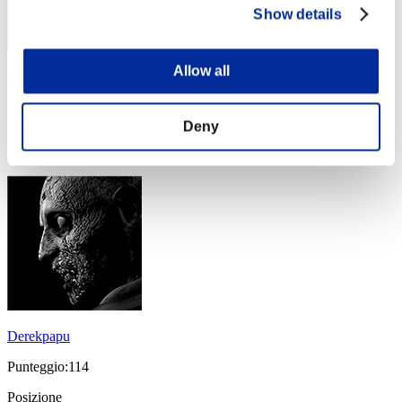
Show details
Allow all
Chusito
Punteggio:132
Deny
Posizione
124
Derekpapu
Punteggio:114
Posizione