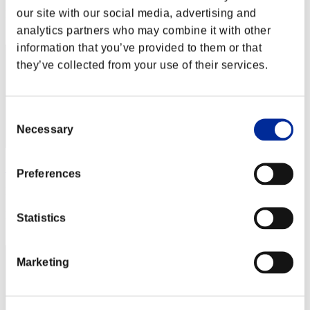
our site with our social media, advertising and
Posizione
122
analytics partners who may combine it with other
information that you’ve provided to them or that
they’ve collected from your use of their services.
Consent
Necessary
Selection
Sixsixtwelve
Preferences
Punteggio:142
Posizione
Statistics
123
Marketing