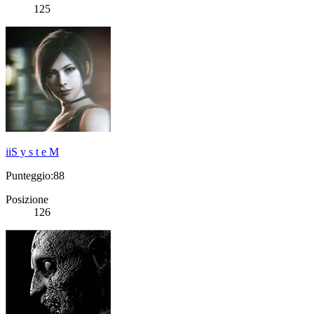
125
iiS y s t e M
Punteggio:88
Posizione
126