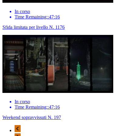
In corso
Time Remaining::47:16
Sfida limitata per livello N. 1176
In corso
Time Remaining::47:16
Weekend sopravvissuti N. 197