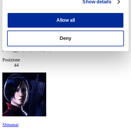
Show details
Allow all
Deny
mintbandit
Punteggio:Lv:19/08'32"71
Posizione
44
Shinanai