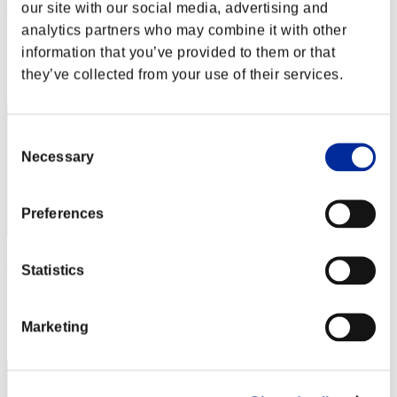
BGHITOSAKUGD
our site with our social media, advertising and
analytics partners who may combine it with other
Punteggio:Lv:18/22'08"53
information that you’ve provided to them or that
Posizione
they’ve collected from your use of their services.
42
Consent
Necessary
Selection
Preferences
EXY
Statistics
Punteggio:Lv:19/03'33"35
Posizione
Marketing
43