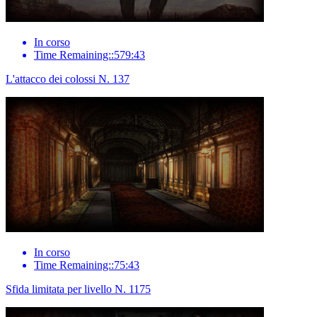
In corso
Time Remaining::579:43
L'attacco dei colossi N. 137
In corso
Time Remaining::75:43
Sfida limitata per livello N. 1175