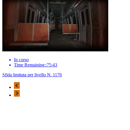
In corso
Time Remaining::75:43
Sfida limitata per livello N. 1176