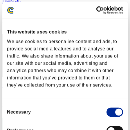
Dani9546
Punteggio:Lv:20/05'22"19
Posizione
12
This website uses cookies
We use cookies to personalise content and ads, to
provide social media features and to analyse our
traffic. We also share information about your use of
our site with our social media, advertising and
analytics partners who may combine it with other
information that you’ve provided to them or that
they’ve collected from your use of their services.
TopsideAlloy59
Punteggio:Lv:25/08'05"40
Posizione
Consent
13
Necessary
Selection