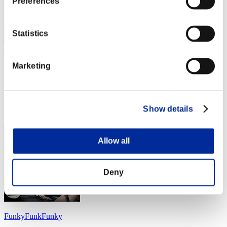
Preferences
Statistics
Marketing
TripleG
Punteggio:Lv:29/11'17"41
Posizione
Show details
14
Allow all
Deny
FunkyFunkFunky