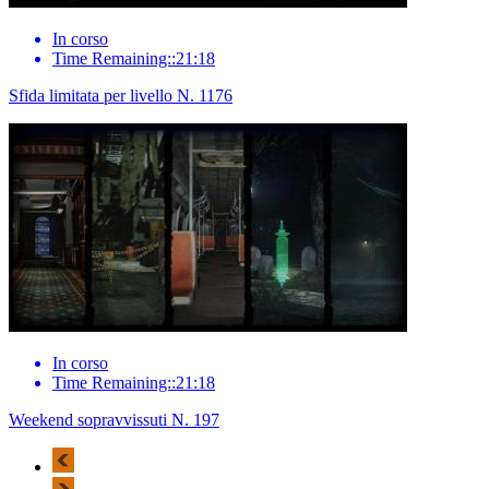
In corso
Time Remaining::21:18
Sfida limitata per livello N. 1176
In corso
Time Remaining::21:18
Weekend sopravvissuti N. 197