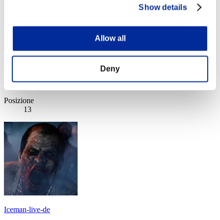
Show details
Allow all
schroeders_inn
Deny
Punteggio:Lv:1/10'56"10
Posizione
13
Iceman-live-de