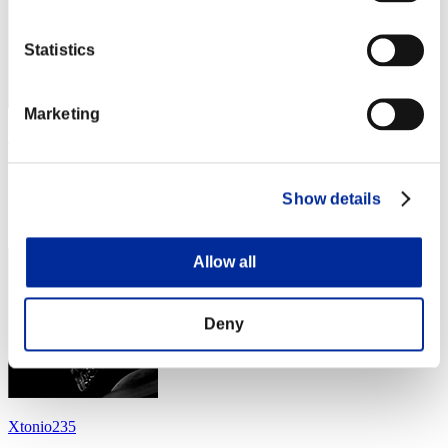
Statistics
Marketing
no name
Punteggio:Lv:100/05'33"93
Show details
Posizione
14
Allow all
Deny
Xtonio235