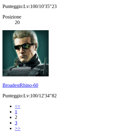
Punteggio:Lv:100/10'35"23
Posizione
20
BroadestRhino-60
Punteggio:Lv:100/12'34"82
<<
1
2
3
>>