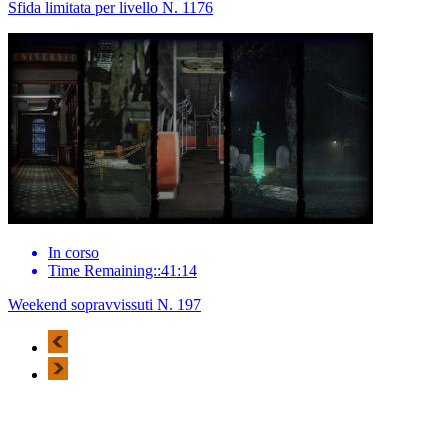
Sfida limitata per livello N. 1176
In corso
Time Remaining::41:14
Weekend sopravvissuti N. 197