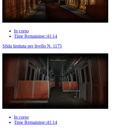
In corso
Time Remaining::41:14
Sfida limitata per livello N. 1175
In corso
Time Remaining::41:14