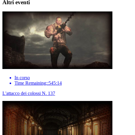
Altri eventi
In corso
Time Remaining::545:14
L'attacco dei colossi N. 137