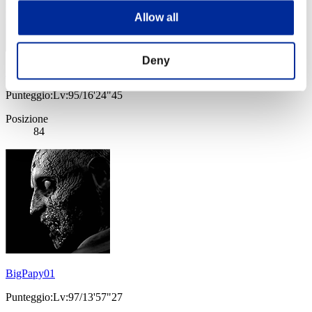
Allow all
Deny
BLVbernardo
Punteggio:Lv:95/16'24"45
Posizione
84
BigPapy01
Punteggio:Lv:97/13'57"27