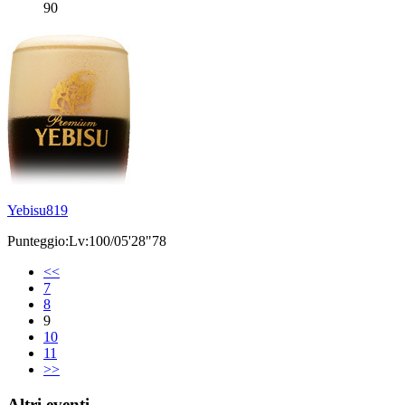
90
Yebisu819
Punteggio:Lv:100/05'28"78
<<
7
8
9
10
11
>>
Altri eventi