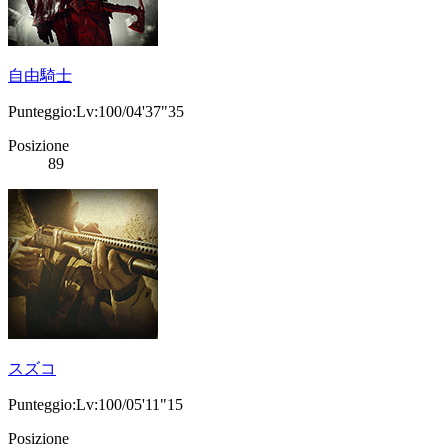
自由騎士
Punteggio:Lv:100/04'37"35
Posizione
89
スズコ
Punteggio:Lv:100/05'11"15
Posizione