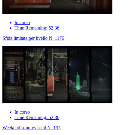
In corso
Time Remaining::52:36
Sfida limitata per livello N. 1176
In corso
Time Remaining::52:36
Weekend sopravvissuti N. 197