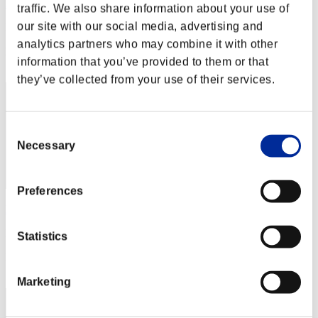
Aniki.tlr
traffic. We also share information about your use of
our site with our social media, advertising and
Punteggio:Lv:1/01'57"01
analytics partners who may combine it with other
Posizione
information that you’ve provided to them or that
2
they’ve collected from your use of their services.
Consent
Necessary
Selection
Preferences
Nick36j
Punteggio:Lv:1/02'02"61
Statistics
Posizione
3
Marketing