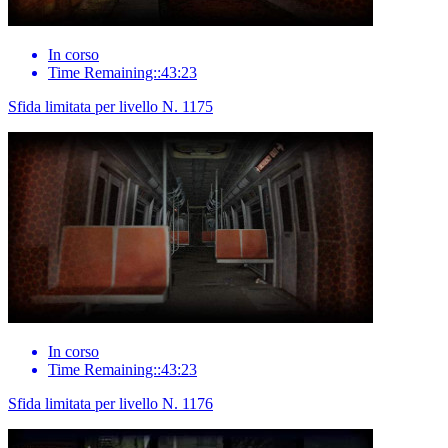
In corso
Time Remaining::43:23
Sfida limitata per livello N. 1175
In corso
Time Remaining::43:23
Sfida limitata per livello N. 1176