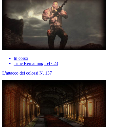
In corso
Time Remaining::547:23
L'attacco dei colossi N. 137