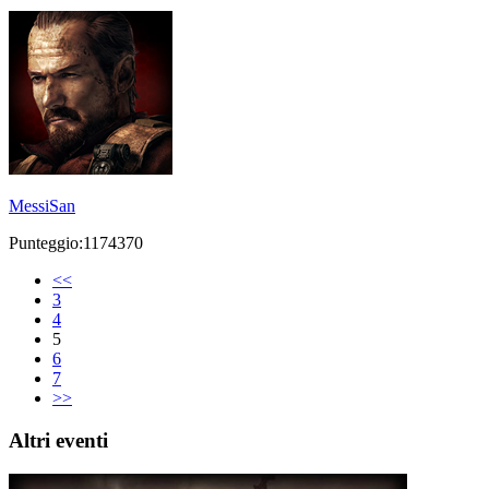
MessiSan
Punteggio:1174370
<<
3
4
5
6
7
>>
Altri eventi