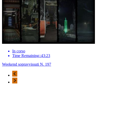
In corso
Time Remaining::43:23
Weekend sopravvissuti N. 197