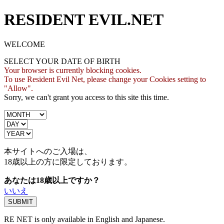
RESIDENT EVIL.NET
WELCOME
SELECT YOUR DATE OF BIRTH
Your browser is currently blocking cookies.
To use Resident Evil Net, please change your Cookies setting to
"Allow".
Sorry, we can't grant you access to this site this time.
本サイトへのご入場は、
18歳
以上の方に限定しております。
あなたは18歳以上ですか？
いいえ
RE NET is only available in English and Japanese.