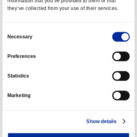
information that you’ve provided to them or that
Posizione
they’ve collected from your use of their services.
42
Consent
FilipeFontes1987
Necessary
Selection
Punteggio:1630117
Posizione
Preferences
43
Statistics
Marketing
Show details
BlossomyLotus26
Punteggio:1580325