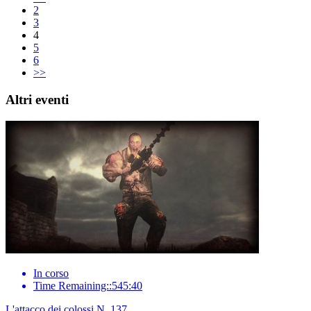
2
3
4
5
6
>>
Altri eventi
In corso
Time Remaining::545:40
L'attacco dei colossi N. 137