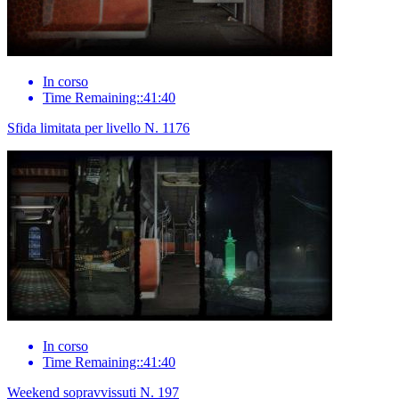
In corso
Time Remaining::41:40
Sfida limitata per livello N. 1176
In corso
Time Remaining::41:40
Weekend sopravvissuti N. 197