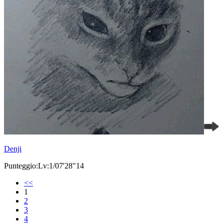
Denji
Punteggio:Lv:1/07'28"14
<<
1
2
3
4