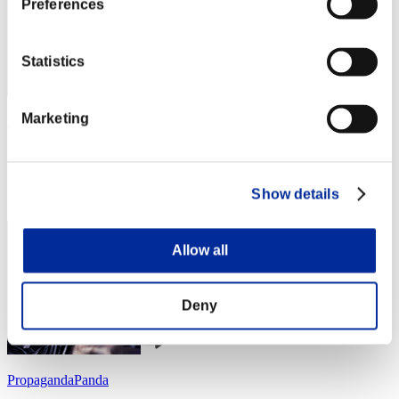
Preferences
Statistics
Marketing
Zloj
Punteggio:Lv:1/05'31"99
Posizione
Show details
4
Allow all
Deny
PropagandaPanda