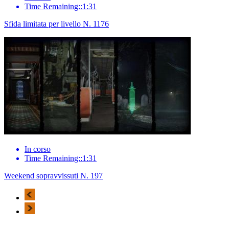
Time Remaining::1:31
Sfida limitata per livello N. 1176
In corso
Time Remaining::1:31
Weekend sopravvissuti N. 197