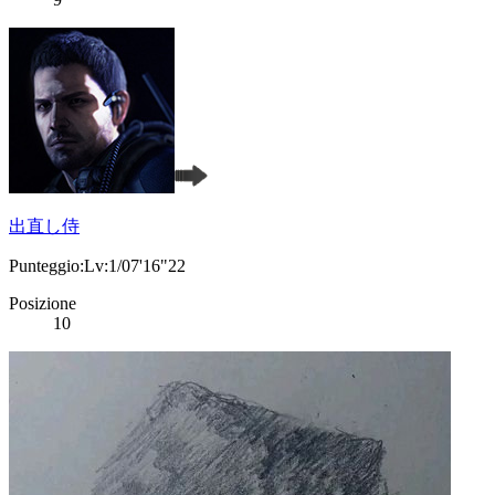
出直し侍
Punteggio:Lv:1/07'16"22
Posizione
10