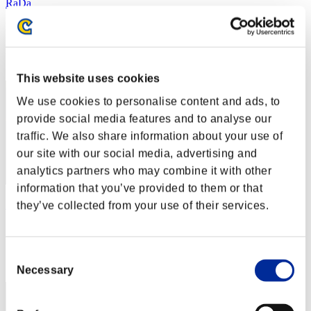
RaDa
Punteggio:Lv:1/03'49"30
Posizione
2
This website uses cookies
We use cookies to personalise content and ads, to
provide social media features and to analyse our
traffic. We also share information about your use of
our site with our social media, advertising and
analytics partners who may combine it with other
information that you’ve provided to them or that
rider-t.k
they’ve collected from your use of their services.
Punteggio:Lv:1/04'08"24
Posizione
Consent
3
Necessary
Selection