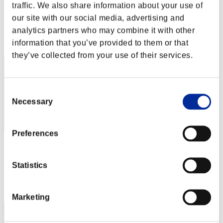
Night of Nights
traffic. We also share information about your use of
our site with our social media, advertising and
Punteggio:Lv:1/01'37"87
analytics partners who may combine it with other
Posizione
information that you’ve provided to them or that
2
they’ve collected from your use of their services.
Consent
Necessary
Selection
Preferences
Aniki.tlr
Punteggio:Lv:1/01'53"50
Statistics
Posizione
3
Marketing