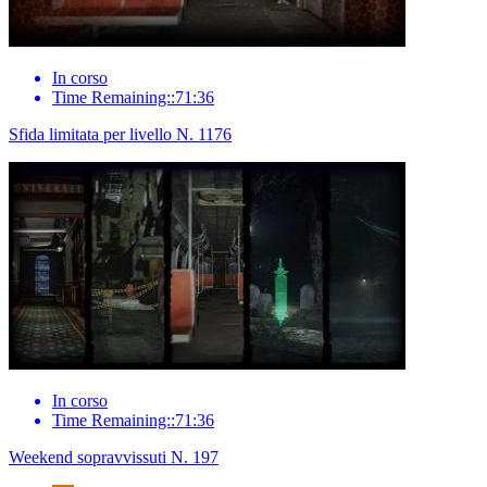
In corso
Time Remaining::71:36
Sfida limitata per livello N. 1176
In corso
Time Remaining::71:36
Weekend sopravvissuti N. 197