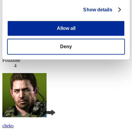
Show details
Allow all
billythebigass
Deny
Punteggio:Lv:1/03'53"91
Posizione
4
cheko