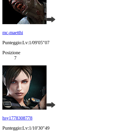
mc-maetthi
Punteggio:Lv:1/09'05"07
Posizione
7
hsy1778308778
Punteggio:Lv:1/10'30"49