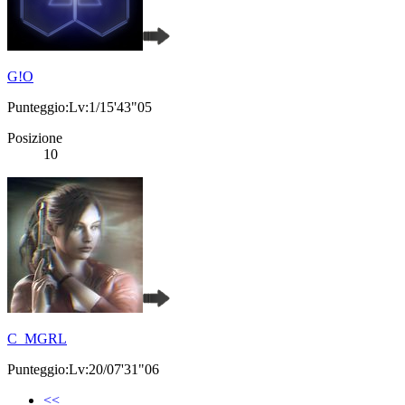
G!O
Punteggio:Lv:1/15'43"05
Posizione
10
C_MGRL
Punteggio:Lv:20/07'31"06
<<