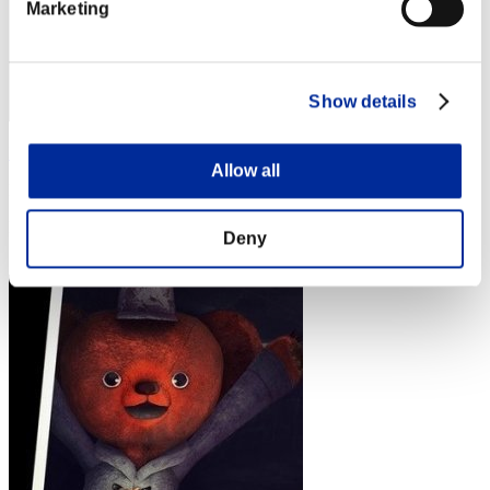
Marketing
Show details
Matolo
Allow all
Punteggio:Lv:1/01'40"03
Posizione
Deny
4