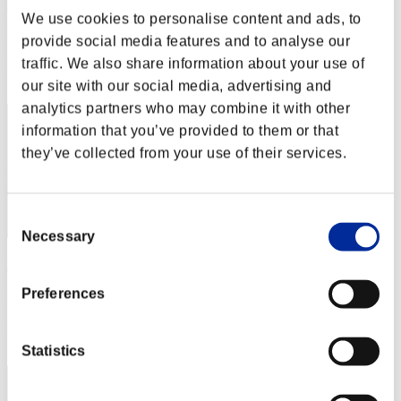
rider-t.k
We use cookies to personalise content and ads, to
Punteggio:Lv:1/01'04"69
provide social media features and to analyse our
traffic. We also share information about your use of
Posizione
2
our site with our social media, advertising and
analytics partners who may combine it with other
information that you’ve provided to them or that
they’ve collected from your use of their services.
Consent
Necessary
Selection
Bloomingワキさん
Preferences
Punteggio:Lv:1/01'05"02
Posizione
3
Statistics