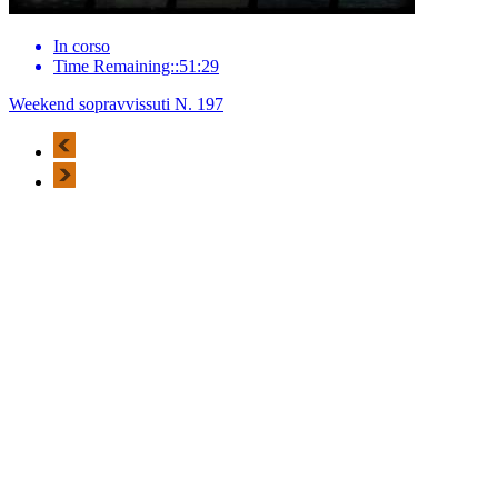
In corso
Time Remaining::51:29
Weekend sopravvissuti N. 197