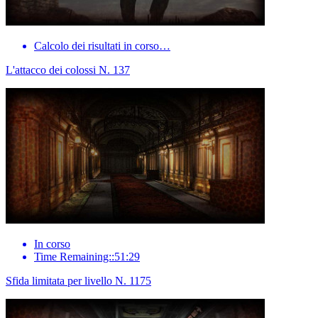
Calcolo dei risultati in corso…
L'attacco dei colossi N. 137
In corso
Time Remaining::51:29
Sfida limitata per livello N. 1175