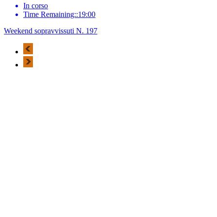
In corso
Time Remaining::19:00
Weekend sopravvissuti N. 197