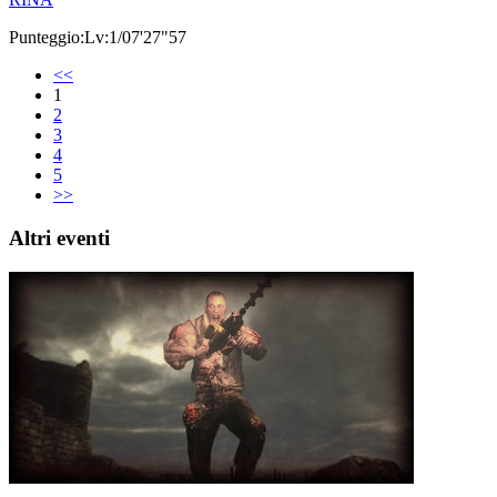
Punteggio:Lv:1/07'27"57
<<
1
2
3
4
5
>>
Altri eventi