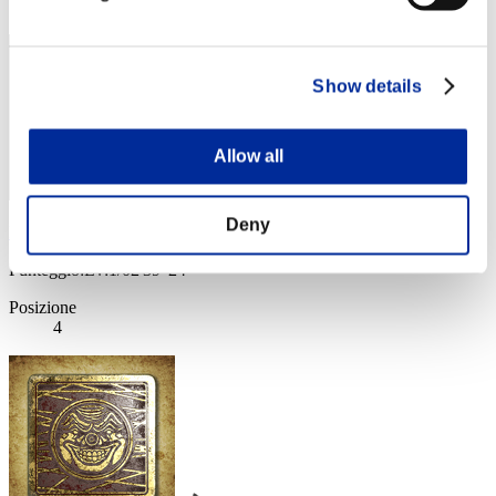
3
Show details
Allow all
Deny
Kamille
Punteggio:Lv:1/02'39"24
Posizione
4