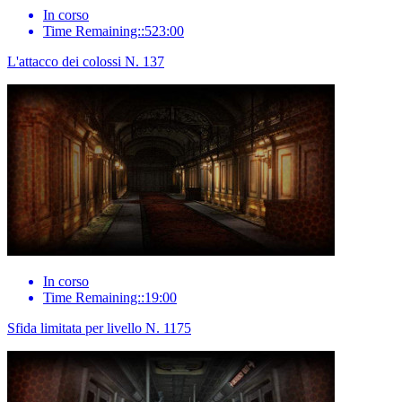
In corso
Time Remaining::523:00
L'attacco dei colossi N. 137
In corso
Time Remaining::19:00
Sfida limitata per livello N. 1175