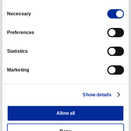
Homer-lele65
Consent
Punteggio:Lv:100/04'36"10
Necessary
Selection
Posizione
152
Preferences
Statistics
Marketing
Luminousglove01
Show details
Punteggio:Lv:100/04'36"35
Posizione
153
Allow all