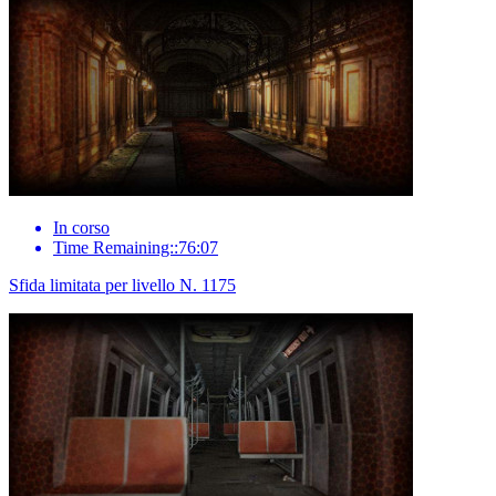
In corso
Time Remaining::76:07
Sfida limitata per livello N. 1175