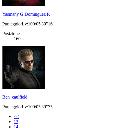
Yasmany G Dominguez R
Punteggio:Lv:100/05'30"16
Posizione
160
Ben_caulfield
Punteggio:Lv:100/05'39"75
<<
13
14