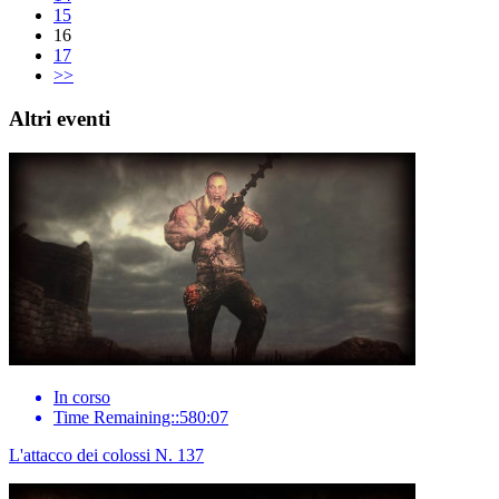
15
16
17
>>
Altri eventi
In corso
Time Remaining::580:07
L'attacco dei colossi N. 137