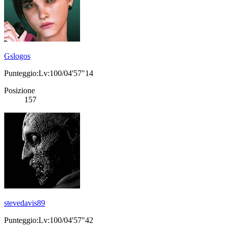
Gslogos
Punteggio:Lv:100/04'57"14
Posizione
157
stevedavis89
Punteggio:Lv:100/04'57"42