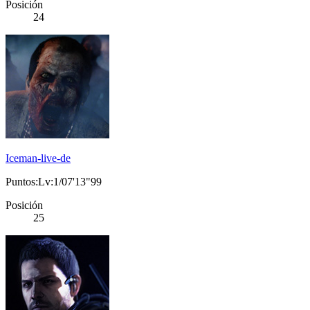
Posición
24
Iceman-live-de
Puntos:Lv:1/07'13"99
Posición
25