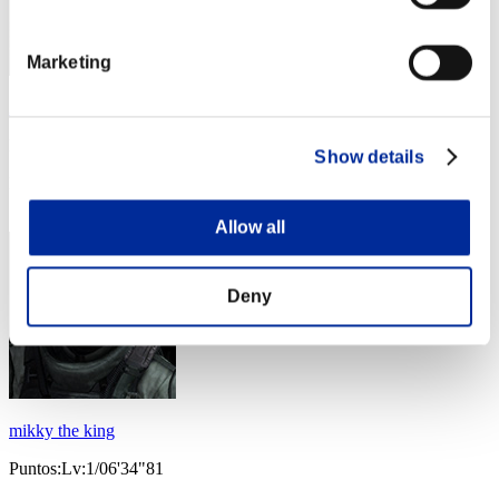
Marketing
Axel
Puntos:Lv:1/06'30"61
Show details
Posición
23
Allow all
Deny
mikky the king
Puntos:Lv:1/06'34"81