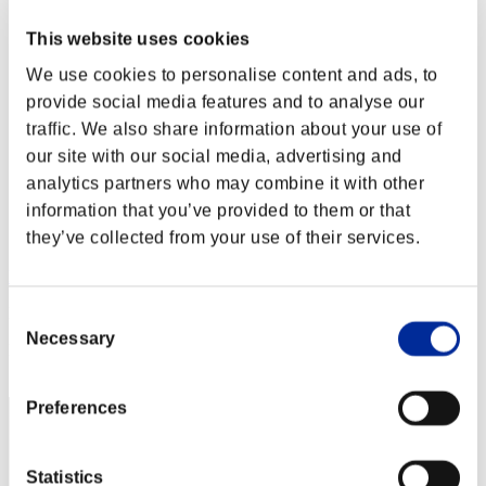
This website uses cookies
We use cookies to personalise content and ads, to
provide social media features and to analyse our
traffic. We also share information about your use of
our site with our social media, advertising and
analytics partners who may combine it with other
information that you’ve provided to them or that
they’ve collected from your use of their services.
DarkAngel-7-S
Puntos:Lv:1/05'46"98
Consent
Necessary
Selection
Posición
22
Preferences
Statistics