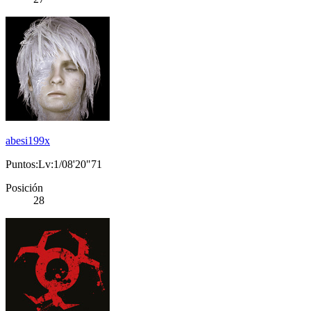
abesi199x
Puntos:Lv:1/08'20"71
Posición
28