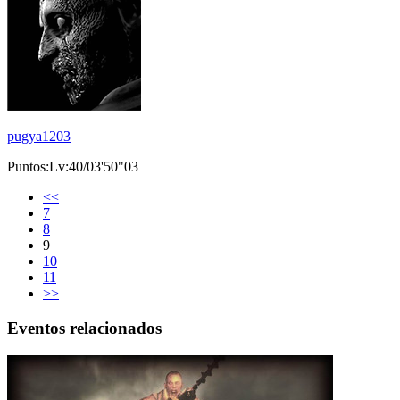
pugya1203
Puntos:Lv:40/03'50"03
<<
7
8
9
10
11
>>
Eventos relacionados