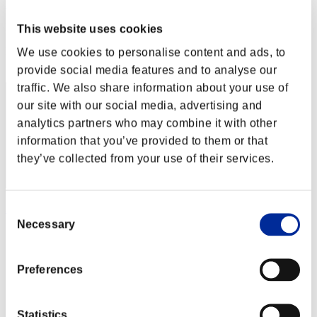
Phantom
Puntos:Lv:40/02'58"72
This website uses cookies
Posición
We use cookies to personalise content and ads, to
82
provide social media features and to analyse our
traffic. We also share information about your use of
our site with our social media, advertising and
analytics partners who may combine it with other
information that you’ve provided to them or that
they’ve collected from your use of their services.
Alejandrope
Consent
Necessary
Selection
Puntos:Lv:40/03'02"32
Posición
Preferences
83
Statistics