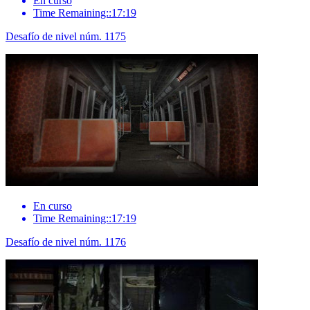
En curso
Time Remaining::17:19
Desafío de nivel núm. 1175
En curso
Time Remaining::17:19
Desafío de nivel núm. 1176