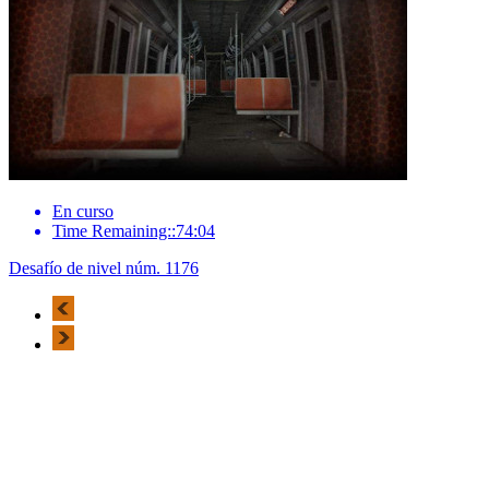
En curso
Time Remaining::74:04
Desafío de nivel núm. 1176