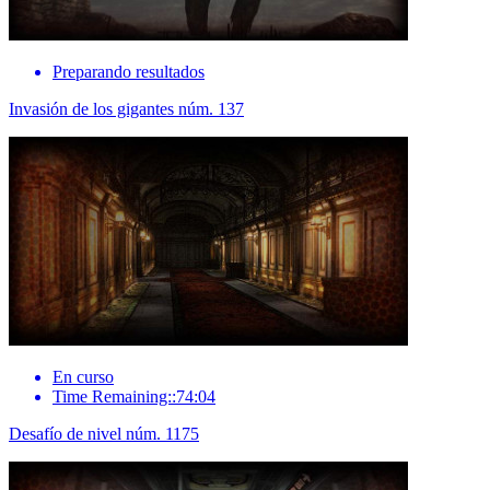
Preparando resultados
Invasión de los gigantes núm. 137
En curso
Time Remaining::74:04
Desafío de nivel núm. 1175