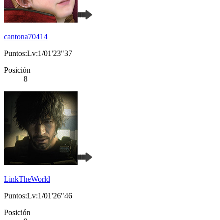
cantona70414
Puntos:Lv:1/01'23"37
Posición
8
LinkTheWorld
Puntos:Lv:1/01'26"46
Posición