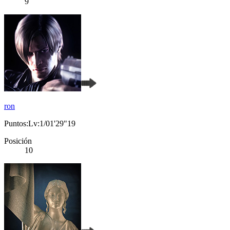
9
ron
Puntos:Lv:1/01'29"19
Posición
10