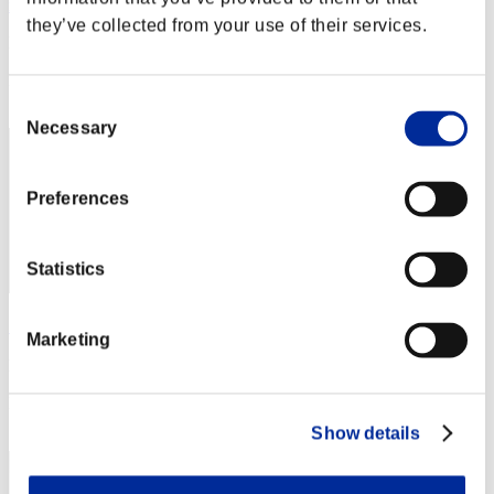
xADRIANOx
they’ve collected from your use of their services.
Puntos:Lv:1/00'43"03
Posición
2
Consent
Necessary
Selection
Preferences
Statistics
こ～たろ～
Marketing
Puntos:Lv:1/00'43"12
Posición
3
Show details