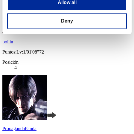
Allow all
Deny
pollin
Puntos:Lv:1/01'08"72
Posición
4
PropagandaPanda