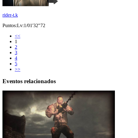
rider-t.k
Puntos:Lv:1/01'32"72
<<
1
2
3
4
5
>>
Eventos relacionados