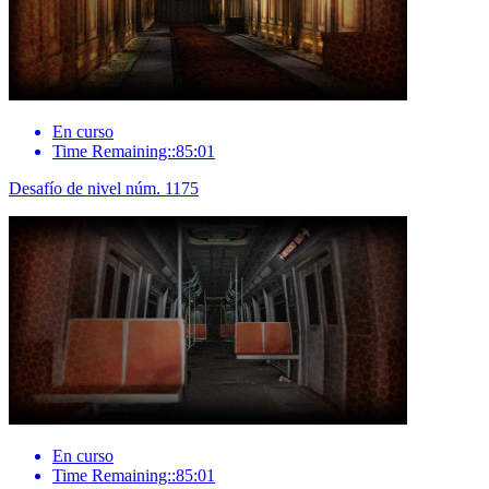
En curso
Time Remaining::85:01
Desafío de nivel núm. 1175
En curso
Time Remaining::85:01