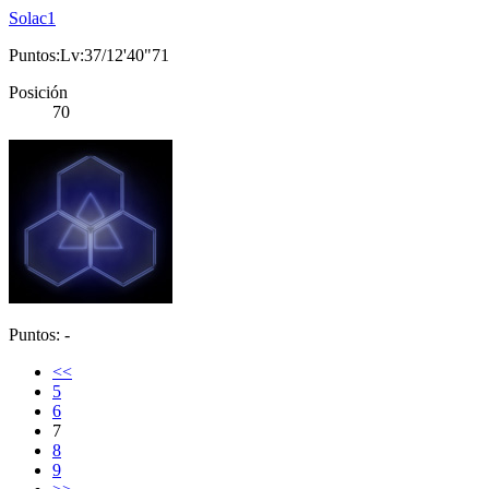
Solac1
Puntos:Lv:37/12'40"71
Posición
70
Puntos: -
<<
5
6
7
8
9